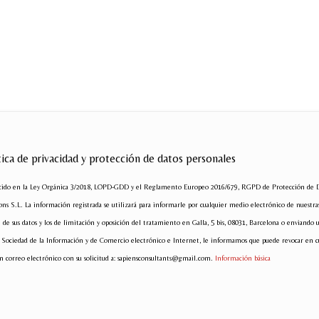
tica de privacidad y protección de datos personales
ecido en la Ley Orgánica 3/2018, LOPD-GDD y el Reglamento Europeo 2016/679, RGPD de Protección de Dato
s S.L. La información registrada se utilizará para informarle por cualquier medio electrónico de nuestras
ón de sus datos y los de limitación y oposición del tratamiento en Galla, 5 bis, 08031, Barcelona o envia
 la Sociedad de la Información y de Comercio electrónico e Internet, le informamos que puede revocar en 
n correo electrónico con su solicitud a: sapiensconsultants@gmail.com.
Información básica