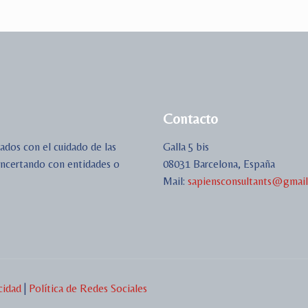
Contacto
ados con el cuidado de las
Galla 5 bis
concertando con entidades o
08031 Barcelona, España
Mail:
sapiensconsultants@gmai
cidad
|
Política de Redes Sociales