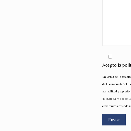
Acepto la polí
En virtud de lo establ
de Fheriwounds Solution
portabilidad y supresi
julio, de Servicios de
electrónico enviando u