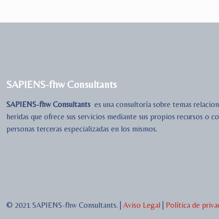
SAPIENS-fhw Consultants
SAPIENS-fhw Consultants
es una consultoría sobre temas relacion
heridas que ofrece sus servicios mediante sus propios recursos o 
personas terceras especializadas en los mismos.
© 2021 SAPIENS-fhw Consultants. |
Aviso Legal
|
Política de priva