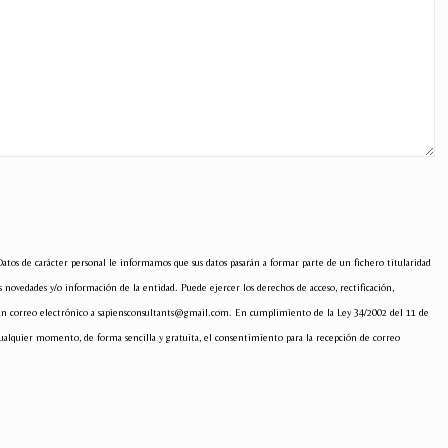
s de carácter personal le informamos que sus datos pasarán a formar parte de un fichero titularidad
 novedades y/o información de la entidad. Puede ejercer los derechos de acceso, rectificación,
ndo un correo electrónico a sapiensconsultants@gmail.com. En cumplimiento de la Ley 34/2002 del 11 de
cualquier momento, de forma sencilla y gratuita, el consentimiento para la recepción de correo