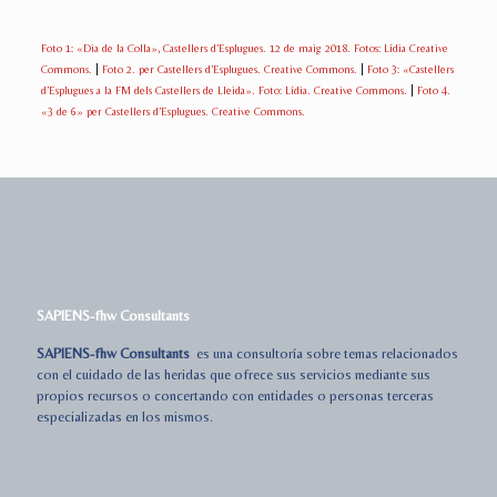
Foto 1: «Dia de la Colla», Castellers d’Esplugues. 12 de maig 2018. Fotos: Lídia Creative
Commons.
|
Foto 2. per Castellers d’Esplugues. Creative Commons.
|
Foto 3: «Castellers
d’Esplugues a la FM dels Castellers de Lleida». Foto: Lídia. Creative Commons.
|
Foto 4.
«3 de 6» per Castellers d’Esplugues. Creative Commons.
SAPIENS-fhw Consultants
SAPIENS-fhw Consultants
es una consultoría sobre temas relacionados
con el cuidado de las heridas que ofrece sus servicios mediante sus
propios recursos o concertando con entidades o personas terceras
especializadas en los mismos.