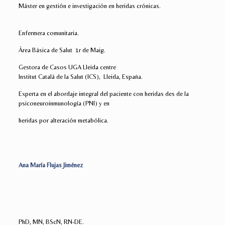
Máster en gestión e investigación en heridas crónicas.
Enfermera comunitaria.
Àrea Bàsica de Salut 1r de Maig.
Gestora de Casos UGA Lleida centre
Institut Català de la Salut (ICS), Lleida, España.
Experta en el abordaje integral del paciente con heridas des de la
psiconeuroinmunología (PNI) y en
heridas por alteración metabólica.
Ana María Flujas Jiménez
PhD, MN, BScN, RN-DE.